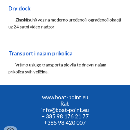
Dry dock
Zimski(suhi) vez na moderno uređenoj i ograđenoj lokaciji
uz 24 satni video nadzor
Transport i najam prikolica
Vršimo usluge transporta plovila te dnevni najam
prikolica svih veličina.
www.boat-point.eu
Rab
info@boat-point.eu
+ 385 98 176 21 77
+385 98 420 007