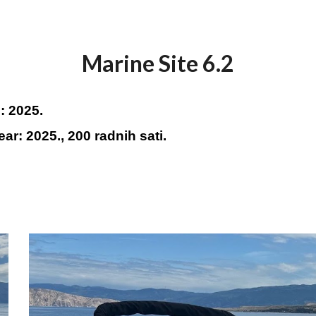
Marine Site 6.2
: 20
25.
ear: 20
25
., 200 radnih sat
i.