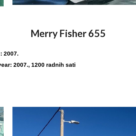
Merry Fisher 655
d:
2007.
 year:
2007
., 1200 radn
ih sati