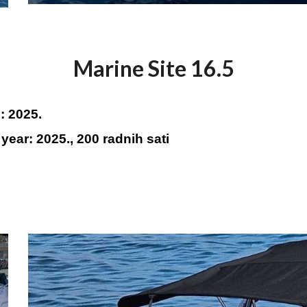
Marine Site 16.5
: 20
25.
year: 20
25., 200 radnih sati