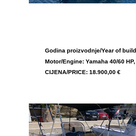
Godina proizvodnje/Year of build
Motor/Engine:
Yamaha
40/60
HP, 
CIJENA/PRICE: 18.900,00 €