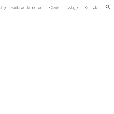
abljeni vanbrodski motori
Cjenik
Usluge
Kontakt
ion