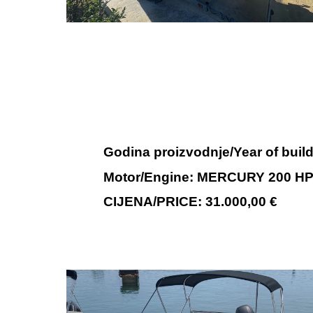
Godina proizvodnje/Year of build
Motor/Engine: MERCURY
200
H
CIJENA/PRICE:
31.000,00
€