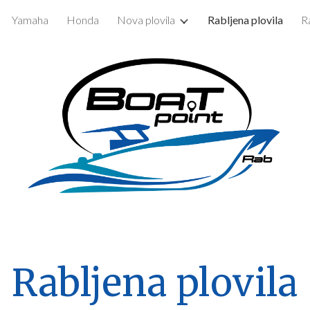
Yamaha
Honda
Nova plovila
Rabljena plovila
R
ip to main content
Skip to navigat
Rabljena plovila