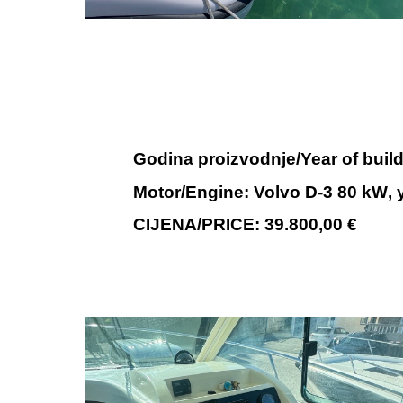
Godina proizvodnje/Year of buil
Motor/Engine:
Volvo D-3 80 kW
,
CIJENA/PRICE:
39
.
80
0,00 €